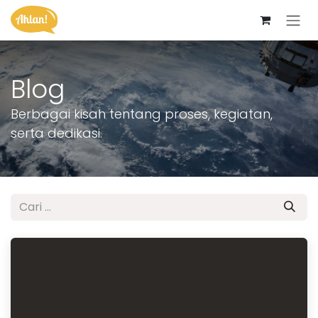
Skip ke Konten
Blog
Berbagai kisah tentang proses, kegiatan,
serta dedikasi.