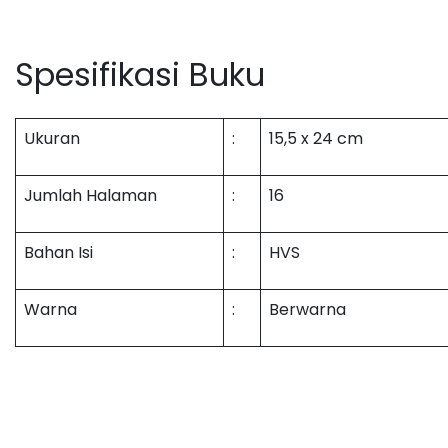
Spesifika
si Buku
Ukuran
:
15,5 x 24 cm
Jumlah Halaman
:
16
Bahan Isi
:
HVS
Warna
:
Berwarna