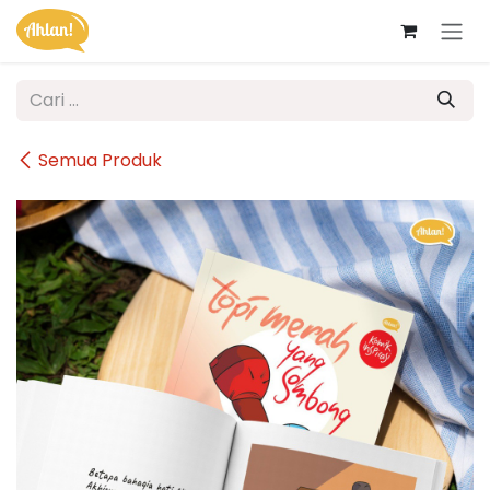
Skip ke Konten
Semua Produk