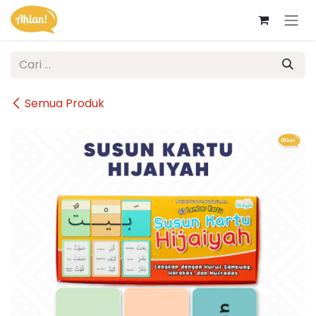
Skip ke Konten
Semua Produk