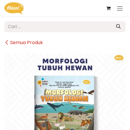
Skip ke Konten
Semua Produk