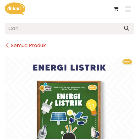
Skip ke Konten
Semua Produk