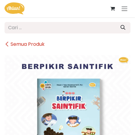
Skip ke Konten
Semua Produk