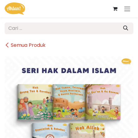
Skip ke Konten
Semua Produk