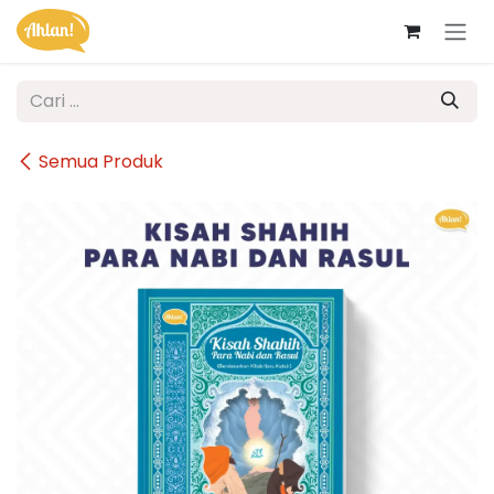
Skip ke Konten
Semua Produk