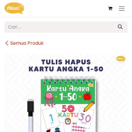
Skip ke Konten
Semua Produk