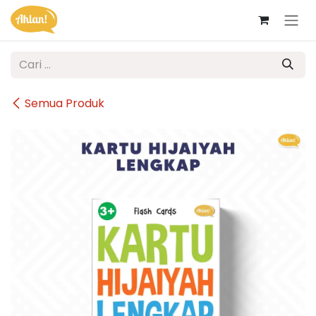
Skip ke Konten
Semua Produk