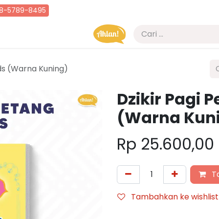
8-5789-8495
Erata
Blog
Kuis Kajian
ids (Warna Kuning)
Dzikir Pagi P
(Warna Kun
Rp
25.600,00
Ta
Tambahkan ke wishlist