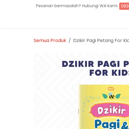
Skip ke Konten
Pesanan bermasalah? Hubungi WA kami:
083
Beranda
Toko
Hubungi kami
Semua Produk
Dzikir Pagi Petang For K