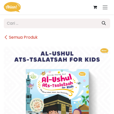
Skip ke Konten
Semua Produk