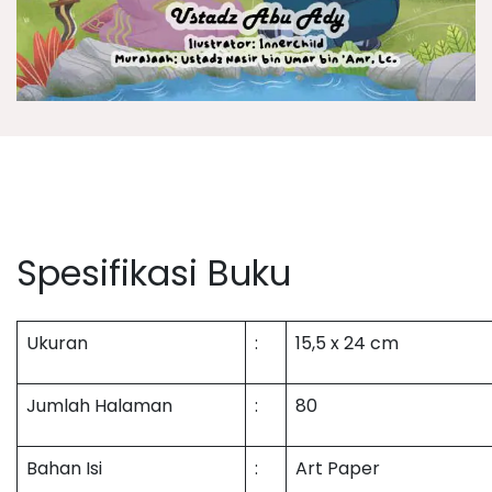
Spesifika
si Buku
Ukuran
:
15,5 x 24 cm
Jumlah Halaman
:
80
Bahan Isi
:
Art Paper