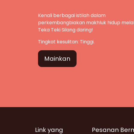
Kenali berbagai istilah dalam
perkembangbiakan makhluk hidup melal
Teka Teki Silang daring!
Tingkat kesulitan: Tinggi.
Mainkan
Link yang
Pesanan Ber