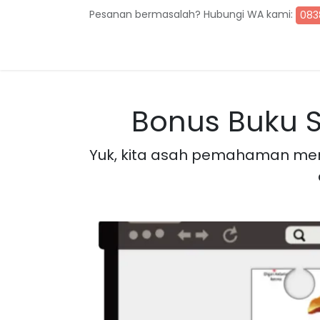
Skip ke Konten
Pesanan bermasalah? Hubungi WA kami:
083
Beranda
Toko
Hubungi kami
Bonus Buku 
Yuk, kita asah pemahaman me