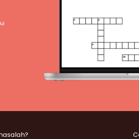
ui
masalah?
C