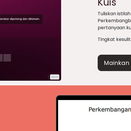
Kuis
Tuliskan istil
Perkembangbi
pertanyaan kuis
Tingkat kesuli
Mainkan